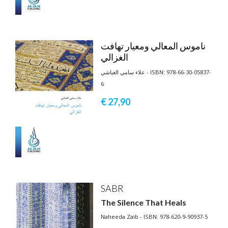
ناموس المعالي ومعيار تهافت
الغزالي
علاء سامي الغباشي - ISBN: 978-66-30-05837-
6
€ 27,
90
SABR
The Silence That Heals
Naheeda Zaib - ISBN: 978-620-9-90937-5