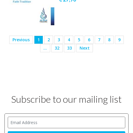
Previous
1
2
3
4
5
6
7
8
9
…
32
33
Next
Subscribe to our mailing list