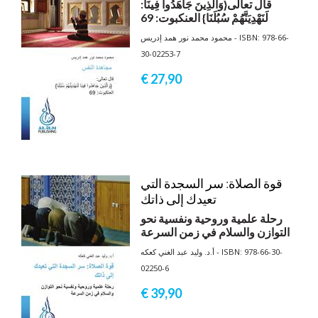
:قال تعالى{وَالَّذِينَ جَاهَدُوا فِينَا
لَنَهْدِيَنَّهُمْ سُبُلَنَا} العنكبوت: 69
محمود محمد نور همد إدريس - ISBN: 978-66-
30-02253-7
€ 27,
90
قوة الصلاة: سر السجدة التي
تعيدك إلى ذاتك
رحلة علمية وروحية ونفسية نحو
التوازن والسلام في زمن السرعة
أ.د. وليد عبد الغني كعكه - ISBN: 978-66-30-
02250-6
€ 39,
90