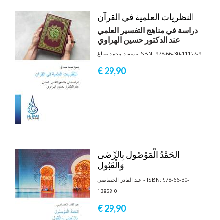
النظريات العلمية في القرآن
دراسة في مناهج التفسير العلمي
عند الدكتور حسين الهراوي
سعيد محمد صباغ - ISBN: 978-66-30-11127-9
€ 29,
90
الحَمْدُ الْمَوْصُول بِالرِّضَى
وَالْقَبُول
عبد القادر الخصاصي - ISBN: 978-66-30-
13858-0
€ 29,
90