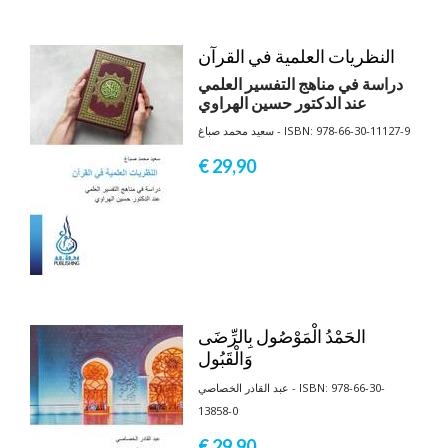
النظريات العلمية في القرآن
دراسة في مناهج التفسير العلمي
عند الدكتور حسين الهراوي
سعيد محمد صباغ - ISBN: 978-66-30-11127-9
€ 29,
90
الحَمْدُ الْمَوْصُول بِالرِّضَى
وَالْقَبُول
عبد القادر الخصاصي - ISBN: 978-66-30-
13858-0
€ 29,
90