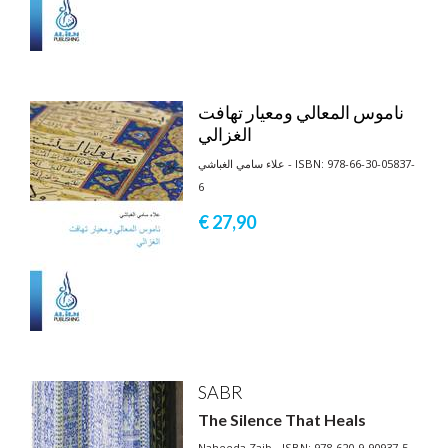
ناموس المعالي ومعيار تهافت
الغزالي
علاء سامي الغباشي - ISBN: 978-66-30-05837-
6
€ 27,
90
SABR
The Silence That Heals
Naheeda Zaib - ISBN: 978-620-9-90937-5