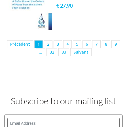
€ 27,
90
Précédent
1
2
3
4
5
6
7
8
9
…
32
33
Suivant
Subscribe to our mailing list