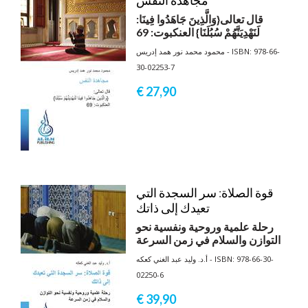
:قال تعالى{وَالَّذِينَ جَاهَدُوا فِينَا
لَنَهْدِيَنَّهُمْ سُبُلَنَا} العنكبوت: 69
محمود محمد نور همد إدريس - ISBN: 978-66-
30-02253-7
€ 27,
90
قوة الصلاة: سر السجدة التي
تعيدك إلى ذاتك
رحلة علمية وروحية ونفسية نحو
التوازن والسلام في زمن السرعة
أ.د. وليد عبد الغني كعكه - ISBN: 978-66-30-
02250-6
€ 39,
90